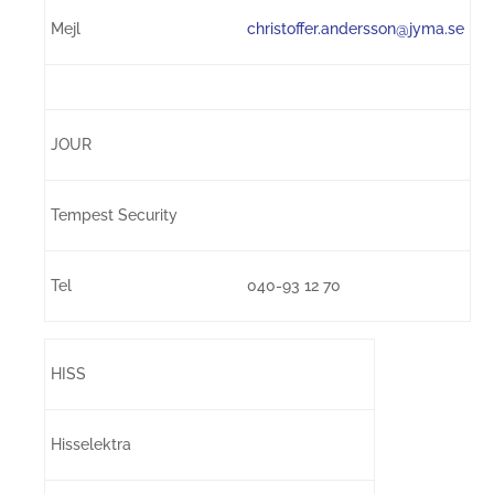
Mejl
christoffer.andersson@jyma.se
JOUR
Tempest Security
Tel
040-93 12 70
HISS
Hisselektra