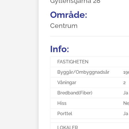
Gyllenstjärna 28
Område:
Centrum
Info:
FASTIGHETEN
Byggår/Ombyggnadsår
19
Våningar
2
Bredband(Fiber)
Ja
Hiss
Ne
Porttel
Ja
LOKALER