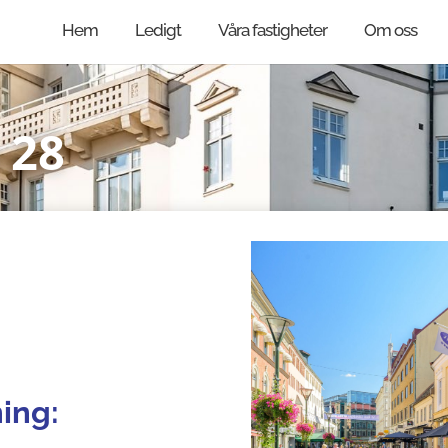
Hem
Ledigt
Våra fastigheter
Om oss
 28
ing: