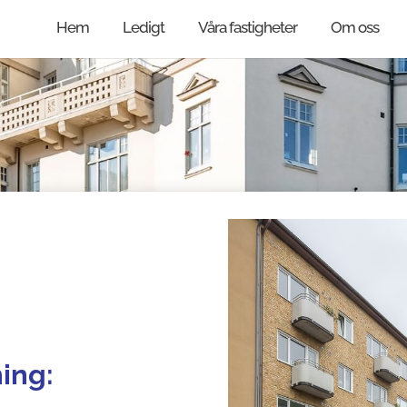
Hem
Ledigt
Våra fastigheter
Om oss
ing: