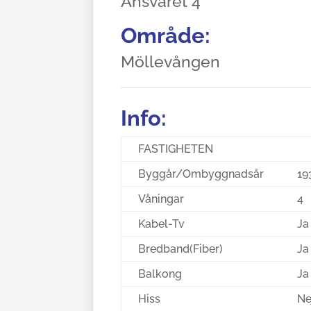
Ansvaret 4
Område:
Möllevången
Info:
FASTIGHETEN
Byggår/Ombyggnadsår
19
Våningar
4
Kabel-Tv
Ja
Bredband(Fiber)
Ja
Balkong
Ja
Hiss
Ne