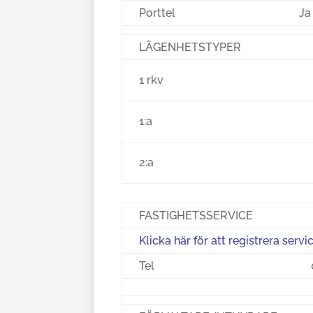
Porttel
Ja
LÄGENHETSTYPER
1 rkv
1:a
2:a
FASTIGHETSSERVICE
Klicka här för att registrera serv
Tel